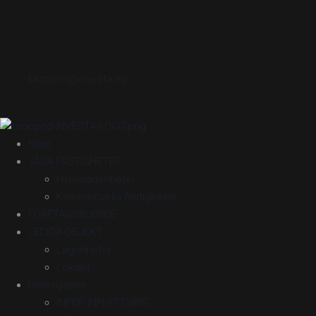
Ekonomi@investa.nu
Hem
VÅRA FASTIGHETER
Hyreslägenheter
Kommersiella fastigheter
FÖRETAGSBOENDE
LEDIGA OBJEKT
Lägenheter
Lokaler
Hyresgäster
INFÖR INFLYTTNING