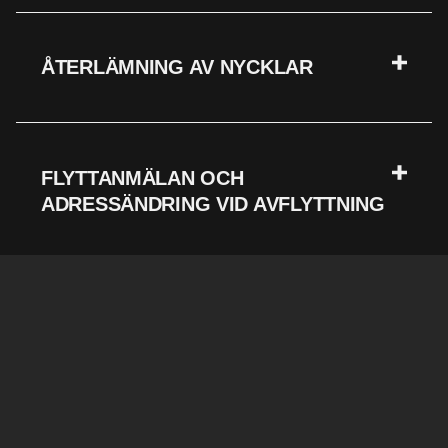
ÅTERLÄMNING AV NYCKLAR
FLYTTANMÄLAN OCH
ADRESSÄNDRING VID AVFLYTTNING
SNABBA
VIKTIGA
NYHETSBRE
LÄNKAR
LÄNKAR
Håll dig
VÅRA
UTHYRNINGSPOLICY
uppdaterad
556668-0608 - Avesta invest
med de senaste
LÄGENHETER
INFÖR
nyheterna,
AB
produkterna och
VÅRA
INFLYTTNING
specialerbjudand
Box 5, 774 21 Avesta
LOKALER
INFLYTT
Prenumerera på