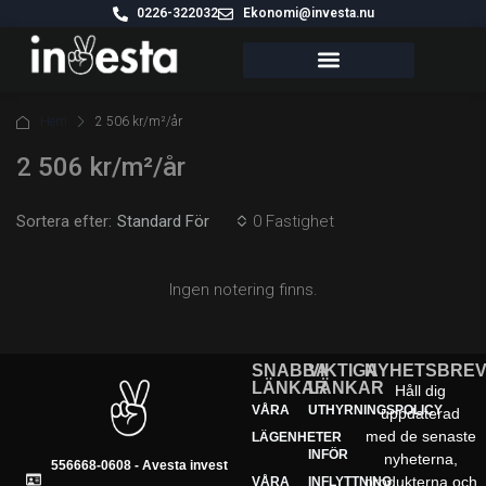
0226-322032
Ekonomi@investa.nu
VÅRA FASTIGHETER
Hem
2 506 kr/m²/år
2 506 kr/m²/år
Sortera efter:
0 Fastighet
Standard För
Ingen notering finns.
SNABBA
VIKTIGA
NYHETSBRE
LÄNKAR
LÄNKAR
Håll dig
VÅRA
UTHYRNINGSPOLICY
uppdaterad
med de senaste
LÄGENHETER
INFÖR
nyheterna,
556668-0608 - Avesta invest
produkterna och
VÅRA
INFLYTTNING