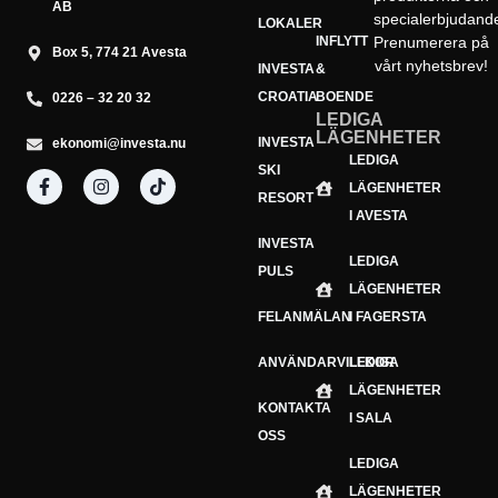
AB
specialerbjudand
LOKALER
INFLYTT
Prenumerera på
Box 5, 774 21 Avesta
vårt nyhetsbrev!
INVESTA
&
CROATIA
BOENDE
0226 – 32 20 32
LEDIGA
LÄGENHETER
INVESTA
ekonomi@investa.nu
Din e-postadress
LEDIGA
E-
SKI
LÄGENHETER
postadress
Prenumerera
RESORT
I AVESTA
INVESTA
LEDIGA
PULS
LÄGENHETER
FELANMÄLAN
I FAGERSTA
ANVÄNDARVILLKOR
LEDIGA
LÄGENHETER
KONTAKTA
I SALA
OSS
LEDIGA
LÄGENHETER