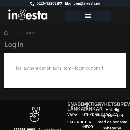
0226-322032
Ekonomi@investa.nu
VÅRA FASTIGHETER
Hem
Log in
Log in
[es_authentication auth_item=”login-buttons”]
SNABBA
VIKTIGA
NYHETSBRE
LÄNKAR
LÄNKAR
Håll dig
VÅRA
UTHYRNINGSPOLICY
uppdaterad
med de senaste
LÄGENHETER
INFÖR
nyheterna,
556668-0608 - Avesta invest