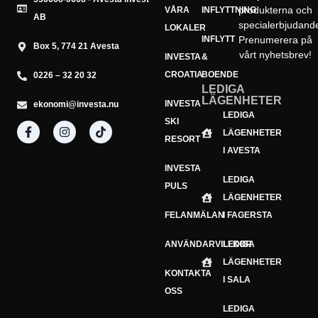
produkterna och
VÅRA
INFLYTTNING
AB
specialerbjudand
LOKALER
INFLYTT
Prenumerera på
Box 5, 774 21 Avesta
vårt nyhetsbrev!
INVESTA
&
CROATIA
BOENDE
0226 – 32 20 32
LEDIGA
LÄGENHETER
INVESTA
ekonomi@investa.nu
Din e-postadress
LEDIGA
E-
SKI
LÄGENHETER
postadress
Prenumerera
RESORT
I AVESTA
INVESTA
LEDIGA
PULS
LÄGENHETER
FELANMÄLAN
I FAGERSTA
ANVÄNDARVILLKOR
LEDIGA
LÄGENHETER
KONTAKTA
I SALA
OSS
LEDIGA