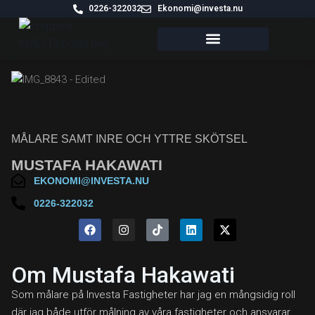
0226-322032
Ekonomi@investa.nu
VÅRA FASTIGHETER
MÅLARE SAMT INRE OCH YTTRE SKÖTSEL
MUSTAFA HAKAWATI
EKONOMI@INVESTA.NU
0226-322032
Om Mustafa Hakawati
Som målare på Investa Fastigheter har jag en mångsidig roll
där jag både utför målning av våra fastigheter och ansvarar