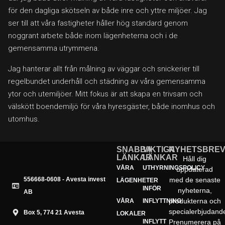
för den dagliga skötseln av både inre och yttre miljöer. Jag
ser till att våra fastigheter håller hög standard genom
noggrant arbete både inom lägenheterna och i de
gemensamma utrymmena.
Jag hanterar allt från målning av väggar och snickerier till
regelbundet underhåll och städning av våra gemensamma
ytor och utemiljöer. Mitt fokus är att skapa en trivsam och
välskött boendemiljö för våra hyresgäster, både inomhus och
utomhus.
SNABBA
VIKTIGA
NYHETSBRE
LÄNKAR
LÄNKAR
Håll dig
VÅRA
UTHYRNINGSPOLICY
uppdaterad
556668-0608 - Avesta invest
med de senaste
LÄGENHETER
INFÖR
nyheterna,
AB
produkterna och
VÅRA
INFLYTTNING
specialerbjudand
Box 5, 774 21 Avesta
LOKALER
INFLYTT
Prenumerera på