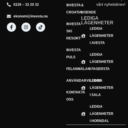
vårt nyhetsbrev!
0226 – 32 20 32
INVESTA
&
CROATIA
BOENDE
ekonomi@investa.nu
LEDIGA
LÄGENHETER
INVESTA
Din e-postadress
LEDIGA
E-
SKI
LÄGENHETER
postadress
Prenumerera
RESORT
I AVESTA
INVESTA
LEDIGA
PULS
LÄGENHETER
FELANMÄLAN
I FAGERSTA
ANVÄNDARVILLKOR
LEDIGA
LÄGENHETER
KONTAKTA
I SALA
OSS
LEDIGA
LÄGENHETER
I HORNDAL