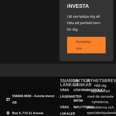
iNVESTA
Låt oss hjälpa dig att
hitta ett perfekt hem
för dig
Kontakta
oss
SNABBA
VIKTIGA
NYHETSBRE
LÄNKAR
LÄNKAR
Håll dig
VÅRA
UTHYRNINGSPOLICY
uppdaterad
556668-0608 - Avesta invest
med de senaste
LÄGENHETER
INFÖR
nyheterna,
AB
produkterna och
VÅRA
INFLYTTNING
specialerbjudand
Box 5, 774 21 Avesta
LOKALER