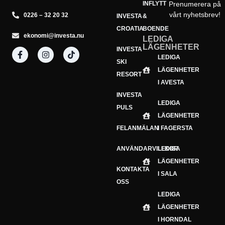
INFLYTT
Prenumerera på
vårt nyhetsbrev!
0226 – 32 20 32
INVESTA
&
CROATIA
BOENDE
ekonomi@investa.nu
LEDIGA
LÄGENHETER
INVESTA
Din e-postadress
LEDIGA
E-
SKI
LÄGENHETER
postadress
Prenumerera
RESORT
I AVESTA
INVESTA
LEDIGA
PULS
LÄGENHETER
FELANMÄLAN
I FAGERSTA
ANVÄNDARVILLKOR
LEDIGA
LÄGENHETER
KONTAKTA
I SALA
OSS
LEDIGA
LÄGENHETER
I HORNDAL