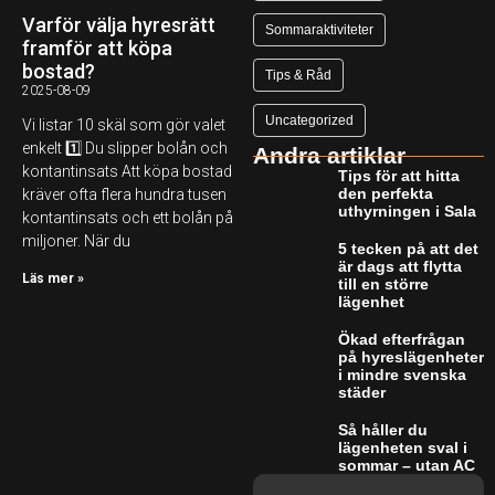
Varför välja hyresrätt
Sommaraktiviteter
framför att köpa
bostad?
Tips & Råd
2025-08-09
Uncategorized
Vi listar 10 skäl som gör valet
enkelt 1️⃣ Du slipper bolån och
Andra artiklar
kontantinsats Att köpa bostad
Tips för att hitta
den perfekta
kräver ofta flera hundra tusen
uthyrningen i Sala
kontantinsats och ett bolån på
miljoner. När du
5 tecken på att det
är dags att flytta
Läs mer »
till en större
lägenhet
Ökad efterfrågan
på hyreslägenheter
i mindre svenska
städer
Så håller du
lägenheten sval i
sommar – utan AC