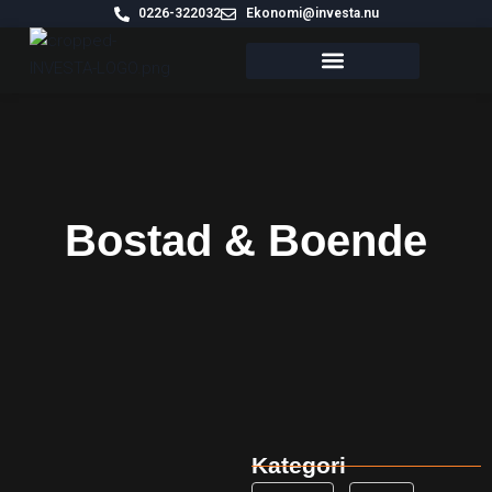
0226-322032
Ekonomi@investa.nu
VÅRA FASTIGHETER
Bostad & Boende
Kategori