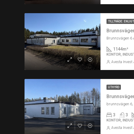
TILLTRÄDE: ENLI
Brunnsväge
Brunnsvägen 6 
1144
m²
KONTOR, INDUST
Avesta Invest
UTHYRD
Brunnsväge
brunnsvägen 6,
3
3
KONTOR, INDUS
Avesta Invest