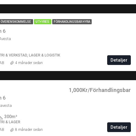
GT ÖVERENSKOMMELSE
UTHYRES
FÖRHANDLINGSBAR HYRA
n 6
Avesta
RI & VERKSTAD, LAGER & LOGISTIK
Detaljer
 AB
4 månader sedan
1,000Kr/Förhandlingsbar
n 6
 avesta
300
m²
TRI & LAGER
Detaljer
 AB
8 månader sedan