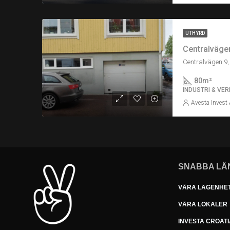
UTHYRD
Centralväge
Centralvägen 9,
80
m²
INDUSTRI & VER
Avesta Invest
SNABBA LÄ
VÅRA LÄGENHE
VÅRA LOKALER
INVESTA CROATI