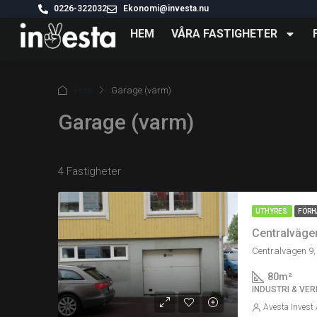
0226-322032
Ekonomi@investa.nu
HEM
VÅRA FASTIGHETER
Hem
Garage (varm)
Garage (varm)
4 Fastigheter
UTHYRES
FÖRH
Centralväge
Centralvägen 9,
80
m²
INDUSTRI & VER
Avesta Invest