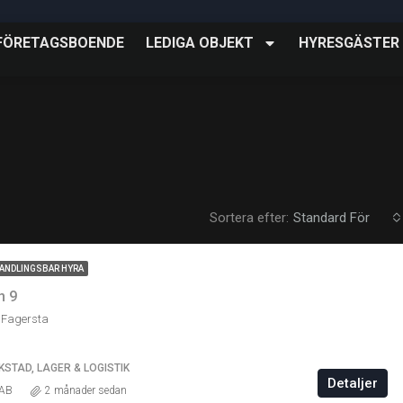
FÖRETAGSBOENDE
LEDIGA OBJEKT
HYRESGÄSTER
Sortera efter:
Standard För
ANDLINGSBAR HYRA
n 9
 Fagersta
KSTAD, LAGER & LOGISTIK
Detaljer
 AB
2 månader sedan