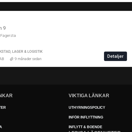
n 9
 Fagersta
KSTAD, LAGER & LOGISTIK
Detaljer
 AB
9 månader sedan
NKAR
VIKTIGA LÄNKAR
TER
UTHYRNINGSPOLICY
INFÖR INFLYTTNING
A
INFLYTT & BOENDE