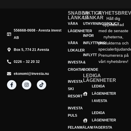
SNABBA
VIKTIGA
NYHETSBRE
LÄNKAR
LÄNKAR
Håll dig
VÅRA
UTHYRNINGSPOLICY
uppdaterad
556668-0608 - Avesta invest
med de senaste
LÄGENHETER
INFÖR
nyheterna,
AB
produkterna och
VÅRA
INFLYTTNING
specialerbjudand
Box 5, 774 21 Avesta
LOKALER
INFLYTT
Prenumerera på
vårt nyhetsbrev!
0226 – 32 20 32
INVESTA
&
CROATIA
BOENDE
ekonomi@investa.nu
LEDIGA
LÄGENHETER
INVESTA
Din e-postadress
LEDIGA
E-
SKI
LÄGENHETER
postadress
Prenumerera
RESORT
I AVESTA
INVESTA
LEDIGA
PULS
LÄGENHETER
FELANMÄLAN
I FAGERSTA