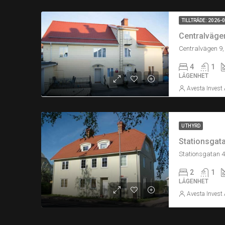
TILLTRÄDE: 2026-
Centralvägen 
Centralvägen 9,
4
1
LÄGENHET
Avesta Invest
UTHYRD
Stationsgatan
Stationsgatan 4
2
1
LÄGENHET
Avesta Invest