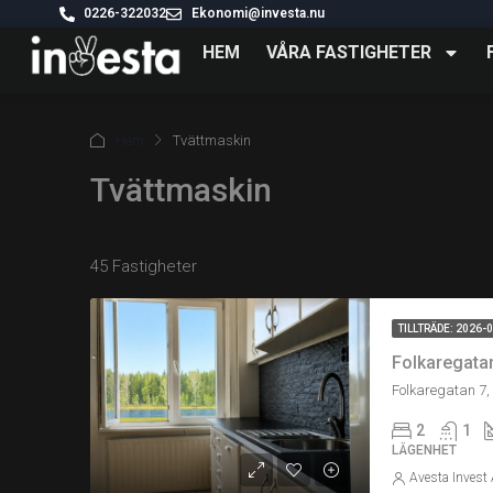
0226-322032
Ekonomi@investa.nu
HEM
VÅRA FASTIGHETER
Hem
Tvättmaskin
Tvättmaskin
45 Fastigheter
TILLTRÄDE: 2026-
Folkaregatan 
Folkaregatan 7,
2
1
LÄGENHET
Avesta Invest