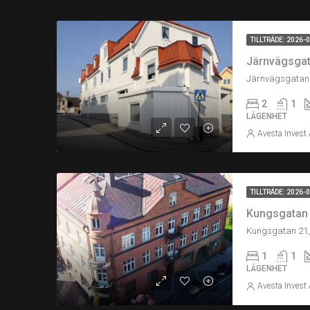
TILLTRÄDE: 2026-
Järnvägsgata
Järnvägsgatan 
2
1
LÄGENHET
Avesta Invest
TILLTRÄDE: 2026-
Kungsgatan 2
Kungsgatan 21,
1
1
LÄGENHET
Avesta Invest