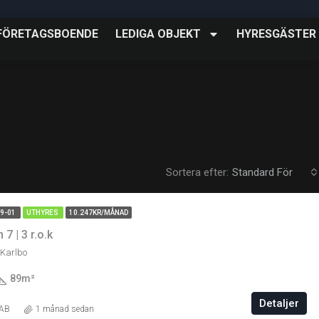
FÖRETAGSBOENDE
LEDIGA OBJEKT
HYRESGÄSTER
Sortera efter:
Standard För
09-01
UTHYRES
10.247KR/MÅNAD
7 | 3 r.o.k
 Karlbo
89
m²
Detaljer
 AB
1 månad sedan