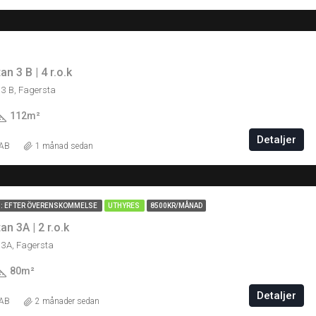
n 3 B | 4 r.o.k
3 B, Fagersta
112
m²
Detaljer
 AB
1 månad sedan
M: EFTER ÖVERENSKOMMELSE
UTHYRES
8500KR/MÅNAD
n 3A | 2 r.o.k
3A, Fagersta
80
m²
Detaljer
 AB
2 månader sedan