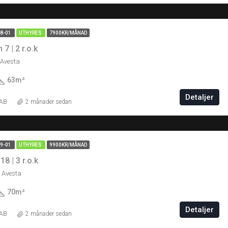
08-01
UTHYRES
7900KR/MÅNAD
7 | 2 r.o.k
 Avesta
63
m²
Detaljer
 AB
2 månader sedan
09-01
UTHYRES
9900KR/MÅNAD
8 | 3 r.o.k
 Avesta
70
m²
Detaljer
 AB
2 månader sedan