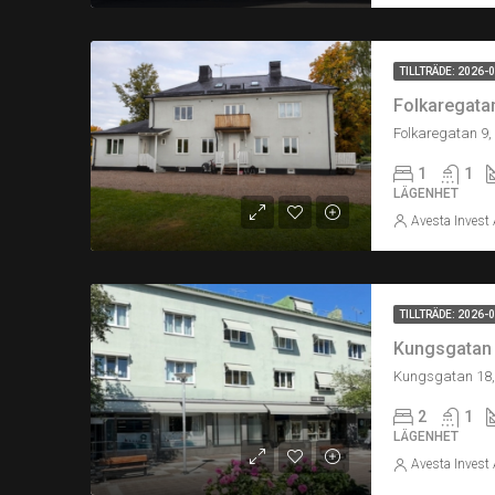
TILLTRÄDE: 2026-
Folkaregatan 
Folkaregatan 9,
1
1
LÄGENHET
Avesta Invest
TILLTRÄDE: 2026-
Kungsgatan 1
Kungsgatan 18,
2
1
LÄGENHET
Avesta Invest