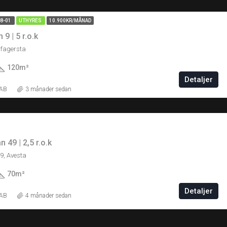
08-01
UTHYRES
10.900KR/MÅNAD
9 | 5 r.o.k
 fagersta
120
m²
Detaljer
 AB
3 månader sedan
 49 | 2,5 r.o.k
9, Avesta
70
m²
Detaljer
 AB
4 månader sedan