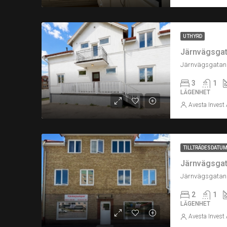
UTHYRD
Järnvägsgata
Järnvägsgatan 
3
1
LÄGENHET
Avesta Invest
TILLTRÄDESDATU
Järnvägsgata
Järnvägsgatan 
2
1
LÄGENHET
Avesta Invest