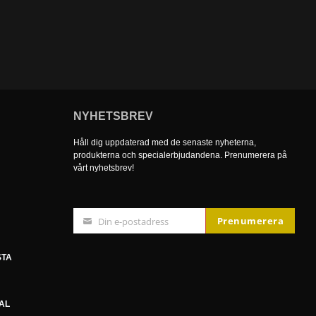
NYHETSBREV
Håll dig uppdaterad med de senaste nyheterna,
produkterna och specialerbjudandena. Prenumerera på
vårt nyhetsbrev!
Prenumerera
Din e-postadress
E-
A
postadress
STA
AL