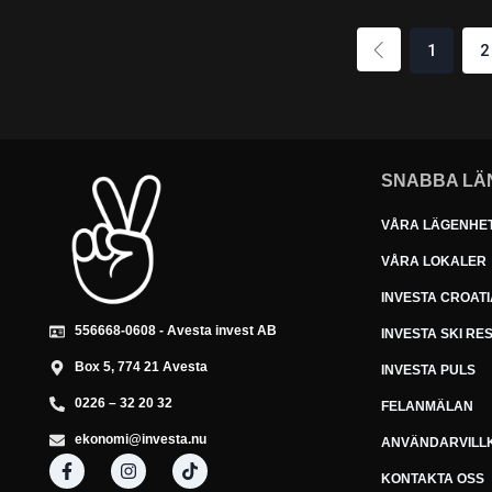
1
2
SNABBA LÄ
VÅRA LÄGENHE
VÅRA LOKALER
INVESTA CROATI
556668-0608 - Avesta invest AB
INVESTA SKI RE
Box 5, 774 21 Avesta
INVESTA PULS
0226 – 32 20 32
FELANMÄLAN
ekonomi@investa.nu
ANVÄNDARVILL
KONTAKTA OSS