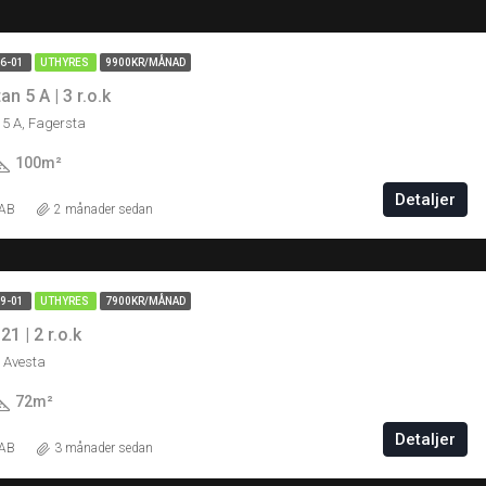
06-01
UTHYRES
9900KR/MÅNAD
n 5 A | 3 r.o.k
5 A, Fagersta
100
m²
Detaljer
 AB
2 månader sedan
09-01
UTHYRES
7900KR/MÅNAD
1 | 2 r.o.k
 Avesta
72
m²
Detaljer
 AB
3 månader sedan