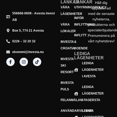
LÄNKAR
LÄNKAR
Håll dig
VÅRA
UTHYRNINGSPOLICY
uppdaterad
556668-0608 - Avesta invest
med de senaste
LÄGENHETER
INFÖR
nyheterna,
AB
produkterna och
VÅRA
INFLYTTNING
specialerbjudand
Box 5, 774 21 Avesta
LOKALER
INFLYTT
Prenumerera på
vårt nyhetsbrev!
0226 – 32 20 32
INVESTA
&
CROATIA
BOENDE
ekonomi@investa.nu
LEDIGA
LÄGENHETER
INVESTA
Din e-postadress
LEDIGA
E-
SKI
LÄGENHETER
postadress
Prenumerera
RESORT
I AVESTA
INVESTA
LEDIGA
PULS
LÄGENHETER
FELANMÄLAN
I FAGERSTA
ANVÄNDARVILLKOR
LEDIGA