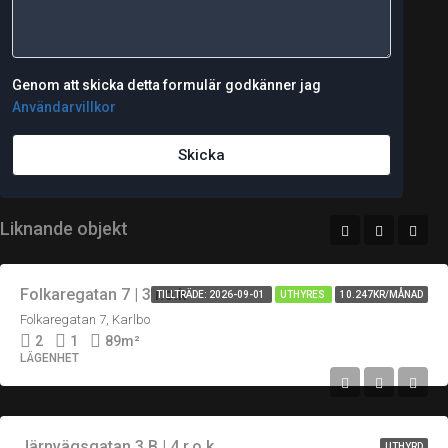
Genom att skicka detta formulär godkänner jag
Användarvillkor
Skicka
Liknande objekt
Folkaregatan 7 | 3 r.o.k
TILLTRÄDE: 2026-09-01
UTHYRES
10.247KR/MÅNAD
Folkaregatan 7, Karlbo
2
1
89
m²
LÄGENHET
Järnvägsgatan 3 B | 4 r.o.k
UTHYRD