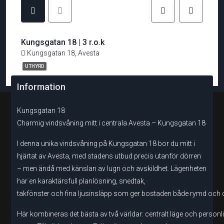
Kungsgatan 18 | 3 r.o.k
Kungsgatan 18, Avesta
UTHYRD
Information
Kungsgatan 18
Charmig vindsvåning mitt i centrala Avesta – Kungsgatan 18
I denna unika vindsvåning på Kungsgatan 18 bor du mitt i
hjärtat av Avesta, med stadens utbud precis utanför dörren
– men ändå med känslan av lugn och avskildhet. Lägenheten
har en karaktärsfull planlösning, snedtak,
takfönster och fina ljusinsläpp som ger bostaden både rymd och
Här kombineras det bästa av två världar: centralt läge och personl