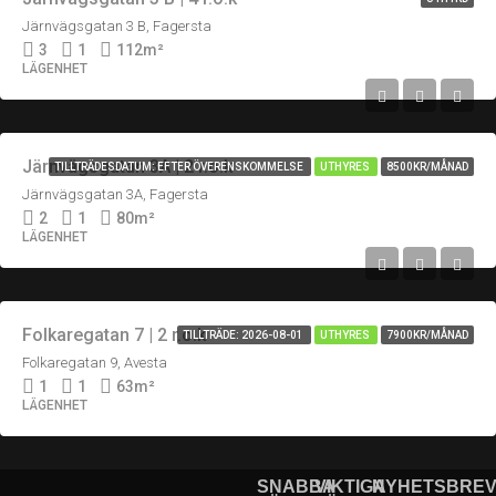
Järnvägsgatan 3 B, Fagersta
3
1
112
m²
LÄGENHET
Järnvägsgatan 3A | 2 r.o.k
TILLTRÄDESDATUM: EFTER ÖVERENSKOMMELSE
UTHYRES
8500KR/MÅNAD
Järnvägsgatan 3A, Fagersta
2
1
80
m²
LÄGENHET
Folkaregatan 7 | 2 r.o.k
TILLTRÄDE: 2026-08-01
UTHYRES
7900KR/MÅNAD
Folkaregatan 9, Avesta
1
1
63
m²
LÄGENHET
SNABBA
VIKTIGA
NYHETSBRE