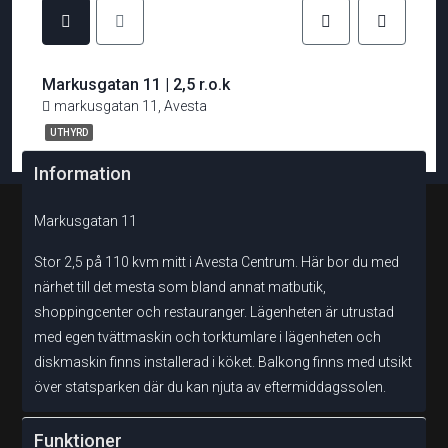
Markusgatan 11 | 2,5 r.o.k
markusgatan 11, Avesta
UTHYRD
Information
Markusgatan 11
Stor 2,5 på 110 kvm mitt i Avesta Centrum. Här bor du med
närhet till det mesta som bland annat matbutik,
shoppingcenter och restauranger. Lägenheten är utrustad
med egen tvättmaskin och torktumlare i lägenheten och
diskmaskin finns installerad i köket. Balkong finns med utsikt
över statsparken där du kan njuta av eftermiddagssolen.
Funktioner