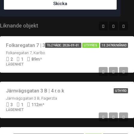
Skicka
Liknande objekt
Folkaregatan 7 | 3 r.o.k
TILLTRÄDE: 2026-09-01
UTHYRES
10.247KR/MÅNAD
Folkaregatan 7, Karlbo
2
1
89
m²
LÄGENHET
Järnvägsgatan 3 B | 4 r.o.k
UTHYRD
Järnvägsgatan 3 B, Fagersta
3
1
112
m²
LÄGENHET