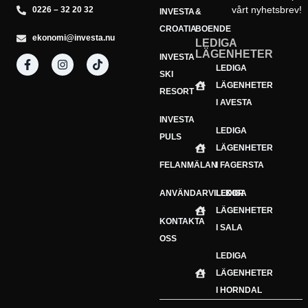
vårt nyhetsbrev!
0226 – 32 20 32
INVESTA
&
CROATIA
BOENDE
ekonomi@investa.nu
LEDIGA
LÄGENHETER
INVESTA
Din e-postadress
LEDIGA
E-
SKI
LÄGENHETER
postadress
Prenumerera
RESORT
I AVESTA
INVESTA
LEDIGA
PULS
LÄGENHETER
FELANMÄLAN
I FAGERSTA
ANVÄNDARVILLKOR
LEDIGA
LÄGENHETER
KONTAKTA
I SALA
OSS
LEDIGA
LÄGENHETER
I HORNDAL