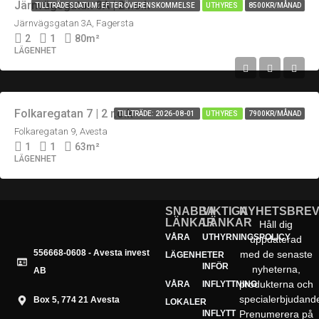
Järnvägsgatan 3A | 2 r.o.k
TILLTRÄDESDATUM: EFTER ÖVERENSKOMMELSE
UTHYRES
8500KR/MÅNAD
Järnvägsgatan 3A, Fagersta
2
1
80
m²
LÄGENHET
Folkaregatan 7 | 2 r.o.k
TILLTRÄDE: 2026-08-01
UTHYRES
7900KR/MÅNAD
Folkaregatan 9, Avesta
1
1
63
m²
LÄGENHET
SNABBA
VIKTIGA
NYHETSBRE
LÄNKAR
LÄNKAR
Håll dig
VÅRA
UTHYRNINGSPOLICY
uppdaterad
556668-0608 - Avesta invest
med de senaste
LÄGENHETER
INFÖR
nyheterna,
AB
produkterna och
VÅRA
INFLYTTNING
specialerbjudand
Box 5, 774 21 Avesta
LOKALER
INFLYTT
Prenumerera på