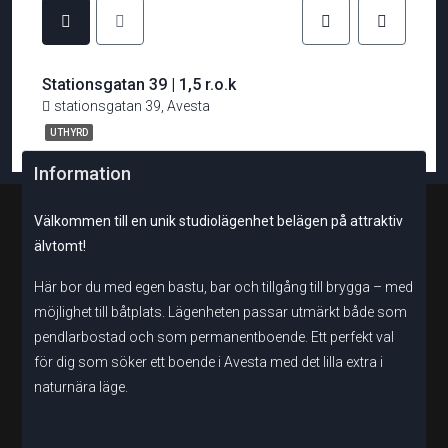
Stationsgatan 39 | 1,5 r.o.k
stationsgatan 39, Avesta
UTHYRD
Information
Välkommen till en unik studiolägenhet belägen på attraktiv
älvtomt!
Här bor du med egen bastu, bar och tillgång till brygga – med
möjlighet till båtplats. Lägenheten passar utmärkt både som
pendlarbostad och som permanentboende. Ett perfekt val
för dig som söker ett boende i Avesta med det lilla extra i
naturnära läge.