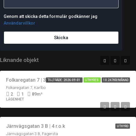
Genom att skicka detta formulär godkänner jag
Användarvillkor
Skicka
Liknande objekt
Folkaregatan 7 | 3 r.o.k
TILLTRÄDE: 2026-09-01
UTHYRES
10.247KR/MÅNAD
Folkaregatan 7, Karlbo
2
1
89
m²
LÄGENHET
Järnvägsgatan 3 B | 4 r.o.k
UTHYRD
Järnvägsgatan 3 B, Fagersta