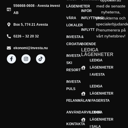
uppdaterad
556668-0608 - Avesta invest
med de senaste
LÄGENHETER
INFÖR
nyheterna,
AB
produkterna och
VÅRA
INFLYTTNING
specialerbjudand
Box 5, 774 21 Avesta
LOKALER
INFLYTT
Prenumerera på
vårt nyhetsbrev!
0226 – 32 20 32
INVESTA
&
CROATIA
BOENDE
ekonomi@investa.nu
LEDIGA
LÄGENHETER
INVESTA
Din e-postadress
LEDIGA
E-
SKI
LÄGENHETER
postadress
Prenumerera
RESORT
I AVESTA
INVESTA
LEDIGA
PULS
LÄGENHETER
FELANMÄLAN
I FAGERSTA
ANVÄNDARVILLKOR
LEDIGA
LÄGENHETER
KONTAKTA
I SALA