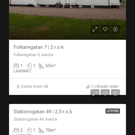
Folkaregatan 7 | 2 r.o.k
Folkaregatan 9, Avesta
1
1
63
m²
LÄGENHET
Avesta Invest AB
2 månader sedan
Stationsgatan 49 | 2,5 r.o.k
UTHYRD
Stationsgatan 49, Avesta
2
1
70
m²