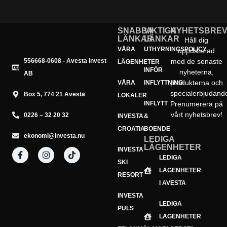
SNABBA
VIKTIGA
NYHETSBRE
LÄNKAR
LÄNKAR
Håll dig
VÅRA
UTHYRNINGSPOLICY
uppdaterad
556668-0608 - Avesta invest
med de senaste
LÄGENHETER
INFÖR
nyheterna,
AB
produkterna och
VÅRA
INFLYTTNING
specialerbjudand
Box 5, 774 21 Avesta
LOKALER
INFLYTT
Prenumerera på
vårt nyhetsbrev!
0226 – 32 20 32
INVESTA
&
CROATIA
BOENDE
ekonomi@investa.nu
LEDIGA
LÄGENHETER
INVESTA
Din e-postadress
LEDIGA
E-
SKI
LÄGENHETER
postadress
Prenumerera
RESORT
I AVESTA
INVESTA
LEDIGA
PULS
LÄGENHETER