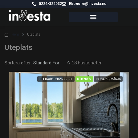
0226-322032
Ekonomi@investa.nu
VÅRA FASTIGHETER
Hem
Uteplats
Uteplats
Sortera efter:
28 Fastigheter
Standard För
TILLTRÄDE: 2026-09-01
UTHYRES
10.247KR/MÅNAD