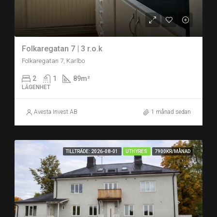
Folkaregatan 7 | 3 r.o.k
Folkaregatan 7, Karlbo
2
1
89
m²
LÄGENHET
Avesta Invest AB
1 månad sedan
TILLTRÄDE: 2026-08-01
UTHYRES
7900KR/MÅNAD