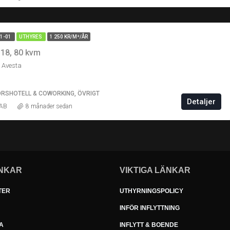
01-01
UTHYRES
1 250 KR/M²/ÅR
18, 80 kvm
 Avesta
RSHOTELL & COWORKING, ÖVRIGT
Detaljer
 AB
8 månader sedan
NKAR
VIKTIGA LÄNKAR
TER
UTHYRNINGSPOLICY
INFÖR INFLYTTNING
A
INFLYTT & BOENDE