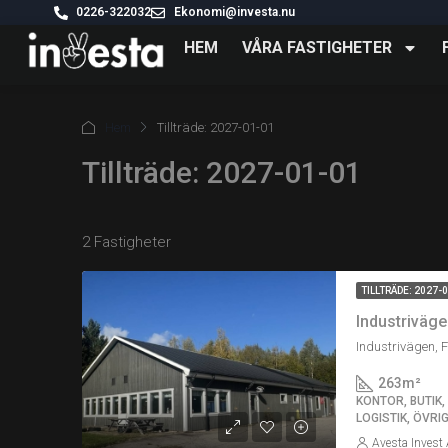
0226-322032
Ekonomi@investa.nu
HEM
VÅRA FASTIGHETER
Hem
Tillträde: 2027-01-01
Tillträde: 2027-01-01
2 Fastigheter
TILLTRÄDE: 2027-
Industriväge
263
m²
KONTOR, BUTIK
LOGISTIK, ÖVR
Avesta Invest