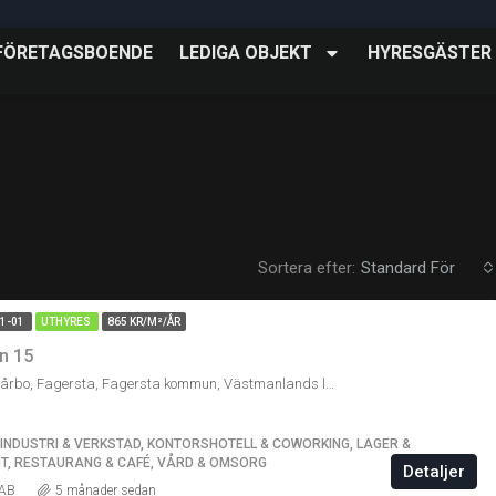
FÖRETAGSBOENDE
LEDIGA OBJEKT
HYRESGÄSTER
Sortera efter:
Standard För
01-01
UTHYRES
865 KR/M²/ÅR
n 15
Industrivägen, Fårbo, Fagersta, Fagersta kommun, Västmanlands län, 737 30, Sverige
, INDUSTRI & VERKSTAD, KONTORSHOTELL & COWORKING, LAGER &
IGT, RESTAURANG & CAFÉ, VÅRD & OMSORG
Detaljer
 AB
5 månader sedan