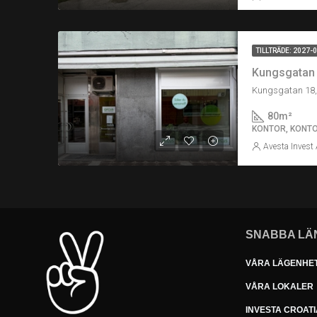
TILLTRÄDE: 2027-
Kungsgatan 
Kungsgatan 18,
80
m²
KONTOR, KONTO
Avesta Invest
SNABBA LÄ
VÅRA LÄGENHE
VÅRA LOKALER
INVESTA CROATI