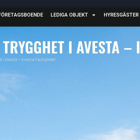
FÖRETAGSBOENDE
LEDIGA OBJEKT
HYRESGÄSTER
 TRYGGHET I AVESTA – 
et i Avesta – Investa Fastigheter