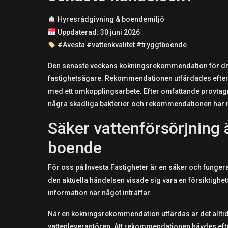
Hyresrådgivning & boendemiljö
Uppdaterad: 30 juni 2026
#Avesta #vattenkvalitet #tryggtboende
Den senaste veckans kokningsrekommendation för dric
fastighetsägare. Rekommendationen utfärdades efter a
med ett omkopplingsarbete. Efter omfattande provtagn
några skadliga bakterier och rekommendationen har n
Säker vattenförsörjning ä
boende
För oss på Investa Fastigheter är en säker och fungera
den aktuella händelsen visade sig vara en försiktighe
information när något inträffar.
När en kokningsrekommendation utfärdas är det alltid
vattenleverantören. Att rekommendationen hävdes eft