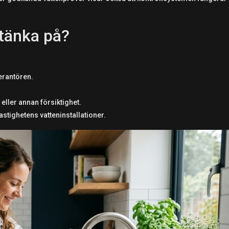
tänka på?
erantören.
ller annan försiktighet.
stighetens vatteninstallationer.