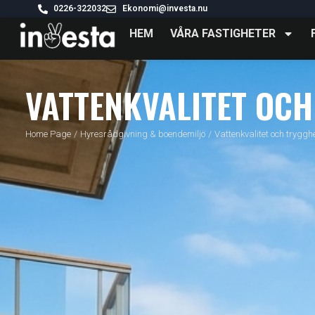
0226-322032
Ekonomi@investa.nu
HEM
VÅRA FASTIGHETER
VATTENKVALITET OCH
Home Page
/
Hyresrådgivning & boendemiljö
/
Vattenkvalitet och tryggh