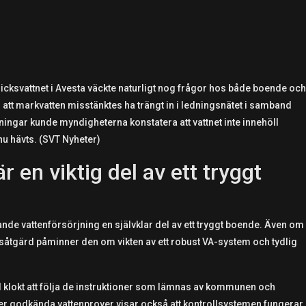
ksvattnet i Avesta väckte naturligt nog frågor hos både boende och
tt markvatten misstänktes ha trängt in i ledningsnätet i samband
ingar kunde myndigheterna konstatera att vattnet inte innehöll
u hävts. (SVT Nyheter)
r en viktig del av ett tryggt
nde vattenförsörjning en självklar del av ett tryggt boende. Även om
tsåtgärd påminner den om vikten av ett robust VA-system och tydlig
 klokt att följa de instruktioner som lämnas av kommunen och
er godkända vattenprover visar också att kontrollsystemen fungerar